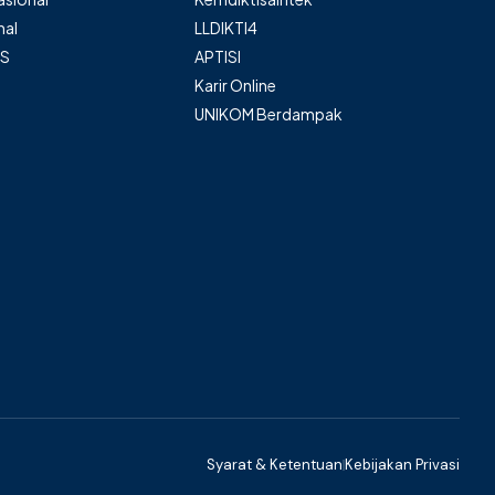
nal
LLDIKTI4
AS
APTISI
Karir Online
UNIKOM Berdampak
Syarat & Ketentuan
Kebijakan Privasi