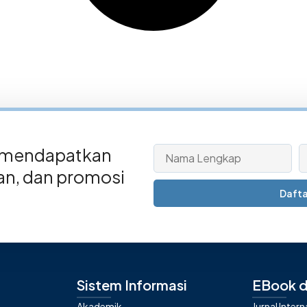
 mendapatkan
san, dan promosi
Dafta
Sistem Informasi
EBook d
Akademik
Jurnal Inter