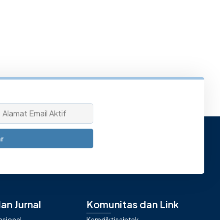
r
an Jurnal
Komunitas dan Link
nasional
Kemdiktisaintek