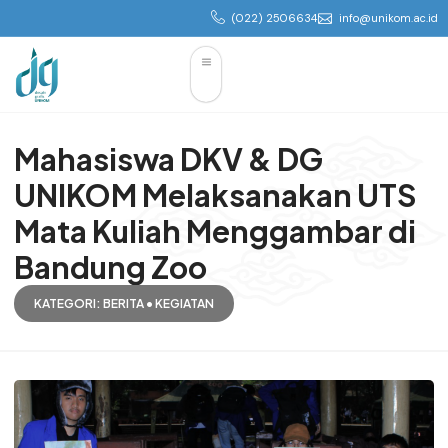
(022) 2506634
info@unikom.ac.id
Mahasiswa DKV & DG
UNIKOM Melaksanakan UTS
Mata Kuliah Menggambar di
Bandung Zoo
KATEGORI:
BERITA
•
KEGIATAN