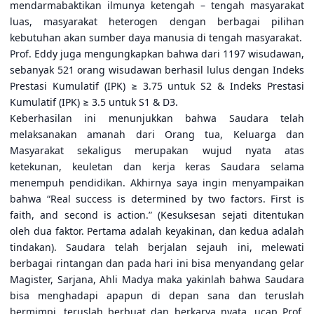
mendarmabaktikan ilmunya ketengah – tengah masyarakat
luas, masyarakat heterogen dengan berbagai pilihan
kebutuhan akan sumber daya manusia di tengah masyarakat.
Prof. Eddy juga mengungkapkan bahwa dari 1197 wisudawan,
sebanyak 521 orang wisudawan berhasil lulus dengan Indeks
Prestasi Kumulatif (IPK) ≥ 3.75 untuk S2 & Indeks Prestasi
Kumulatif (IPK) ≥ 3.5 untuk S1 & D3.
Keberhasilan ini menunjukkan bahwa Saudara telah
melaksanakan amanah dari Orang tua, Keluarga dan
Masyarakat sekaligus merupakan wujud nyata atas
ketekunan, keuletan dan kerja keras Saudara selama
menempuh pendidikan. Akhirnya saya ingin menyampaikan
bahwa “Real success is determined by two factors. First is
faith, and second is action.” (Kesuksesan sejati ditentukan
oleh dua faktor. Pertama adalah keyakinan, dan kedua adalah
tindakan). Saudara telah berjalan sejauh ini, melewati
berbagai rintangan dan pada hari ini bisa menyandang gelar
Magister, Sarjana, Ahli Madya maka yakinlah bahwa Saudara
bisa menghadapi apapun di depan sana dan teruslah
bermimpi, teruslah berbuat dan berkarya nyata, ucap Prof.