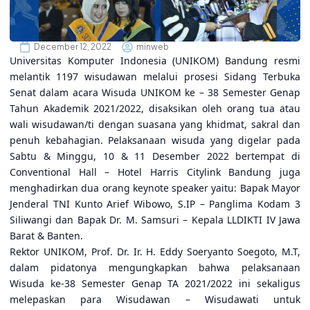
December 12, 2022
minweb
Universitas Komputer Indonesia (UNIKOM) Bandung resmi
melantik 1197 wisudawan melalui prosesi Sidang Terbuka
Senat dalam acara Wisuda UNIKOM ke – 38 Semester Genap
Tahun Akademik 2021/2022, disaksikan oleh orang tua atau
wali wisudawan/ti dengan suasana yang khidmat, sakral dan
penuh kebahagian. Pelaksanaan wisuda yang digelar pada
Sabtu & Minggu, 10 & 11 Desember 2022 bertempat di
Conventional Hall – Hotel Harris Citylink Bandung juga
menghadirkan dua orang keynote speaker yaitu: Bapak Mayor
Jenderal TNI Kunto Arief Wibowo, S.IP – Panglima Kodam 3
Siliwangi dan Bapak Dr. M. Samsuri – Kepala LLDIKTI IV Jawa
Barat & Banten.
Rektor UNIKOM, Prof. Dr. Ir. H. Eddy Soeryanto Soegoto, M.T,
dalam pidatonya mengungkapkan bahwa pelaksanaan
Wisuda ke-38 Semester Genap TA 2021/2022 ini sekaligus
melepaskan para Wisudawan – Wisudawati untuk