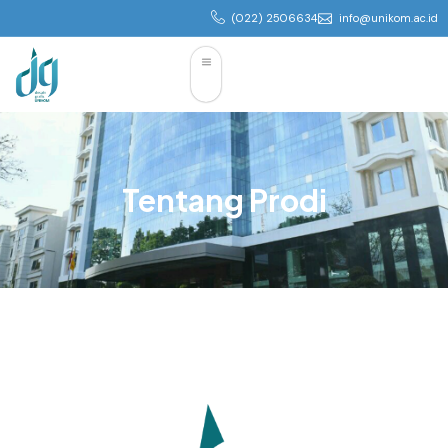
(022) 2506634
info@unikom.ac.id
Tentang Prodi