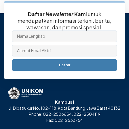
Daftar
Newsletter
Kami
untuk
mendapatkan informasi terkini, berita,
wawasan, dan promosi spesial.
Daftar
Kampus I
Jl. Dipatiukur No. 102-118, Kota Bandung, Jawa Barat 40132
Phone: 022-2506634, 022-2504119
Fax: 022-2533754