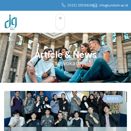
(022) 2506634
info@unikom.ac.id
Article & News
Tag: vokasi
BERITA