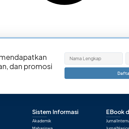
 mendapatkan
san, dan promosi
Dafta
Sistem Informasi
EBook d
Akademik
Jurnal Inter
Mahasiswa
Jurnal Nasio