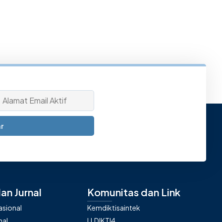
r
an Jurnal
Komunitas dan Link
nasional
Kemdiktisaintek
nal
LLDIKTI4