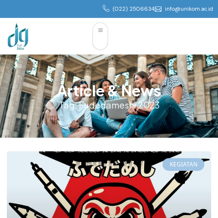
(022) 2506634
info@unikom.ac.id
Article & News
Tag: Fudedameshi 2023
KEGIATAN