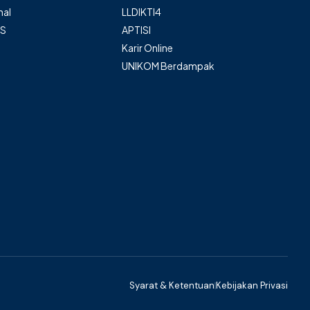
nal
LLDIKTI4
AS
APTISI
Karir Online
UNIKOM Berdampak
Syarat & Ketentuan
Kebijakan Privasi