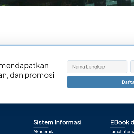
 mendapatkan
san, dan promosi
Dafta
Sistem Informasi
EBook d
Akademik
Jurnal Inter