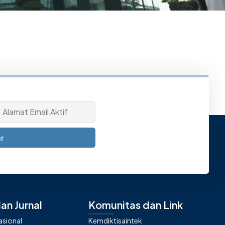
r
an Jurnal
Komunitas dan Link
nasional
Kemdiktisaintek