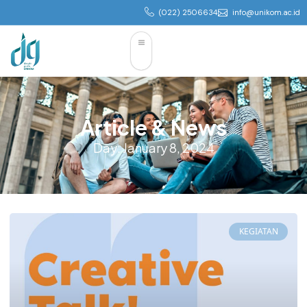
(022) 2506634
info@unikom.ac.id
Article & News
Day: January 8, 2024
KEGIATAN