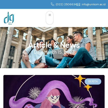
(022) 2506634
info@unikom.ac.id
Article & News
Day: March 15, 2023
BERITA